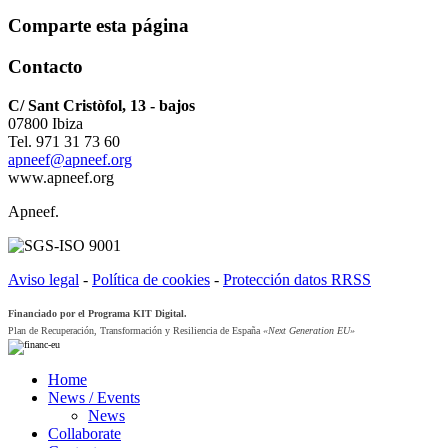
Comparte esta página
Contacto
C/ Sant Cristòfol, 13 - bajos
07800 Ibiza
Tel. 971 31 73 60
apneef@apneef.org
www.apneef.org
Apneef.
Aviso legal
-
Política de cookies
-
Protección datos RRSS
Financiado por el Programa KIT Digital.
Plan de Recuperación, Transformación y Resiliencia de España
«Next Generation EU»
Home
News / Events
News
Collaborate